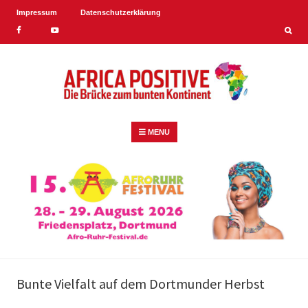
Impressum
Datenschutzerklärung
Skip
Facebook
YouTube
to
content
AFRICA POSITIVE
Skip
MENU
to
content
Bunte Vielfalt auf dem Dortmunder Herbst