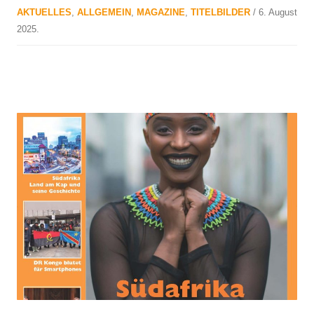
AKTUELLES
,
ALLGEMEIN
,
MAGAZINE
,
TITELBILDER
/
6. August
2025
.