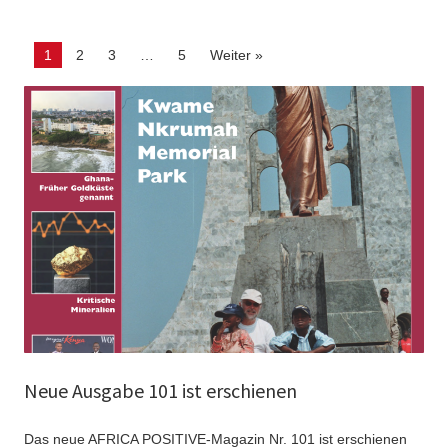
Page
Page
Page
Page
1
2
3
…
5
Weiter »
Neue Ausgabe 101 ist erschienen
Das neue AFRICA POSITIVE-Magazin Nr. 101 ist erschienen