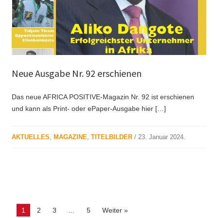
Neue Ausgabe Nr. 92 erschienen
Das neue AFRICA POSITIVE-Magazin Nr. 92 ist erschienen
und kann als Print- oder ePaper-Ausgabe hier […]
AKTUELLES
,
MAGAZINE
,
TITELBILDER
/
23. Januar 2024
.
Page
Page
Page
Page
1
2
3
…
5
Weiter »