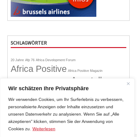
SCHLAGWÖRTER
20 Jahre
Afp 76
Africa Development Forum
Africa Positive
Africa Positive Magazin
Ausstellung
Africa Positive Youth
afrikanische Kunst
Wir schätzen Ihre Privatsphäre
Bunte Vielfalt
Clubkultur
Dlamini Zuma
Dortmunder Herbst
G8-Afrikabeauftragte der Bundeskanzlerin
Gambia-Forum
Wir verwenden Cookies, um Ihr Surferlebnis zu verbessern,
Integrationsratswahl 2020 Dortmund
Kultur
Migration
Politik
Pressemitteilung
personalisierte Anzeigen oder Inhalte einzusetzen und
Redaktion
Santa Claus
Schmuck
Südafrika
Thomas Sankara
unseren Datenverkehr zu analysieren. Wenn Sie auf „Alle
Weihnachtsmann
akzeptieren" klicken, stimmen Sie der Anwendung von
Cookies zu.
Weiterlesen