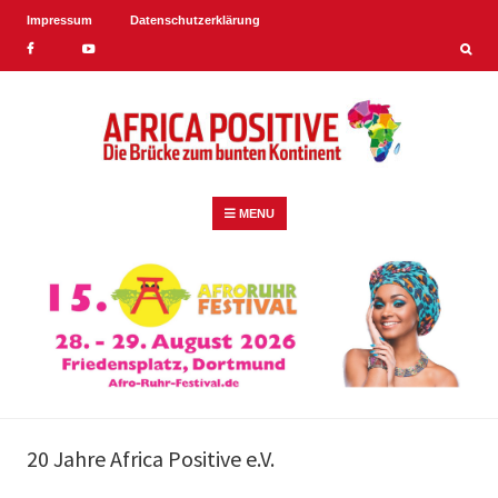
Impressum
Datenschutzerklärung
Skip
Facebook
YouTube
to
content
AFRICA POSITIVE
Skip
MENU
to
content
20 Jahre Africa Positive e.V.